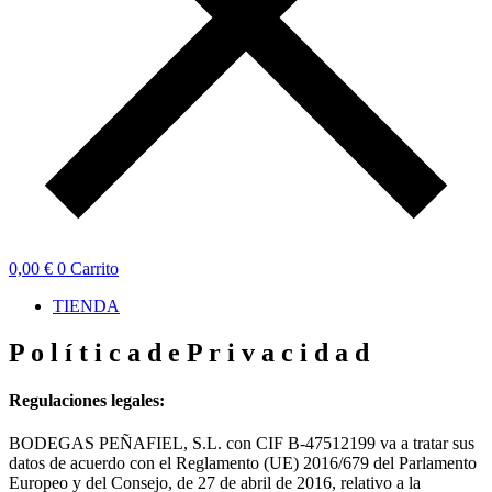
0,00
€
0
Carrito
TIENDA
P
o
l
í
t
i
c
a
d
e
P
r
i
v
a
c
i
d
a
d
Regulaciones legales:
BODEGAS PEÑAFIEL, S.L. con CIF B-47512199 va a tratar sus
datos de acuerdo con el Reglamento (UE) 2016/679 del Parlamento
Europeo y del Consejo, de 27 de abril de 2016, relativo a la