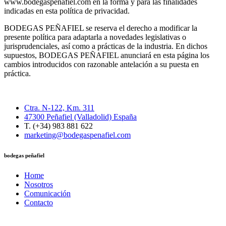
www.bodegaspenafiel.com en la forma y para las finalidades
indicadas en esta política de privacidad.
BODEGAS PEÑAFIEL se reserva el derecho a modificar la
presente política para adaptarla a novedades legislativas o
jurisprudenciales, así como a prácticas de la industria. En dichos
supuestos, BODEGAS PEÑAFIEL anunciará en esta página los
cambios introducidos con razonable antelación a su puesta en
práctica.
Ctra. N-122, Km. 311
47300 Peñafiel (Valladolid) España
T. (+34) 983 881 622
marketing@bodegaspenafiel.com
bodegas peñafiel
Home
Nosotros
Comunicación
Contacto